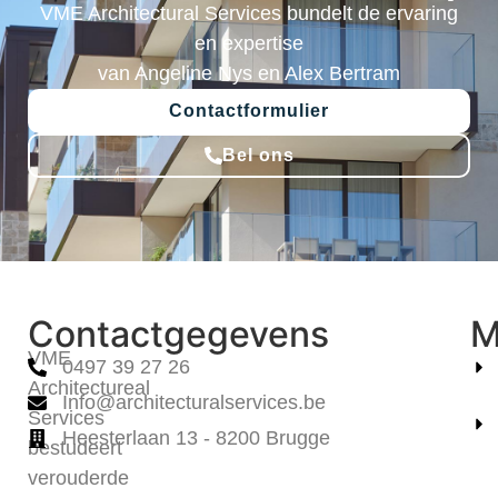
VME Architectural Services bundelt de ervaring
en expertise
van Angeline Nys en Alex Bertram
Contactformulier
Bel ons
Contactgegevens
M
VME
0497 39 27 26
Architectureal
Info@architecturalservices.be
Services
Heesterlaan 13 - 8200 Brugge
bestudeert
verouderde